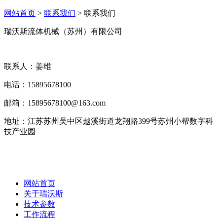
网站首页
>
联系我们
> 联系我们
瑞沃斯流体机械（苏州）有限公司
联系人：姜维
电话：15895678100
邮箱：15895678100@163.com
地址：
江苏苏州吴中区越溪街道龙翔路399号苏州小帮数字科
技产业园
网站首页
关于瑞沃斯
技术参数
工作流程