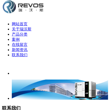
网站首页
关于瑞沃斯
产品分类
案例
在线留言
新闻资讯
联系我们
联系我们